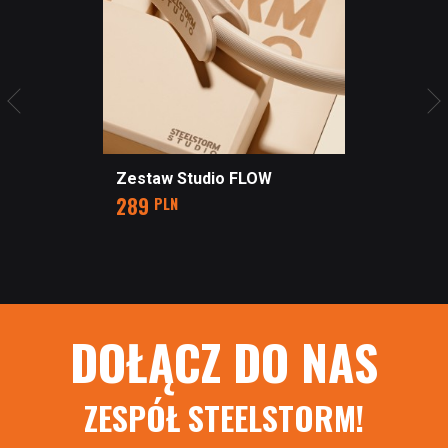
Zestaw Studio FLOW
Cena
289
PLN
DOŁĄCZ DO NAS
ZESPÓŁ STEELSTORM!