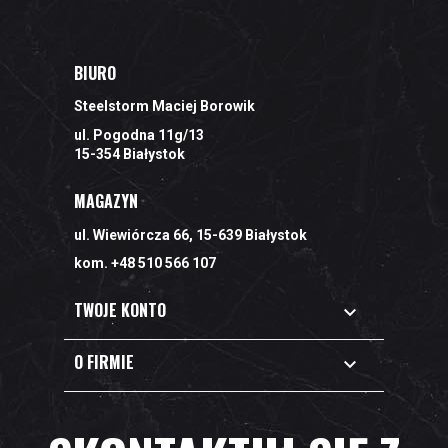
BIURO
Steelstorm Maciej Borowik
ul. Pogodna 11g/13
15-354 Białystok
MAGAZYN
ul. Wiewiórcza 66, 15-639 Białystok
kom. +48 510 566 107
TWOJE KONTO

O FIRMIE
