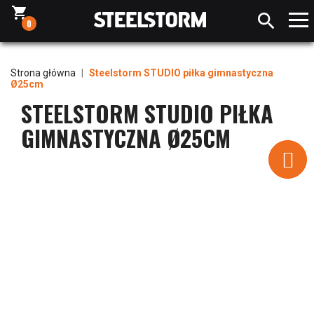
shopping_cart

0
Strona główna
Steelstorm STUDIO piłka gimnastyczna
Ø25cm
STEELSTORM STUDIO PIŁKA
GIMNASTYCZNA Ø25CM