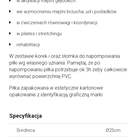
w aktywacji mięśni głębokich
we wzmocnieniu mięśni brzucha, ud i pośladków
w ćwiczeniach równowagi i koordynacji
w pilates i stretchingu
rehabilitacji
W zestawie korek i oraz słomka do napompowania
piłki wg własnego uznania. Pamiętaj, że po
napompowaniu piłka potrzebuje ok 3h żeby całkowicie
wyrównać powierzchnię PVC.
Piłka zapakowana w estetyczne kartonowe
opakowanie z identyfikacją graficzną marki.
Specyfikacja
Średnica
Ø25cm