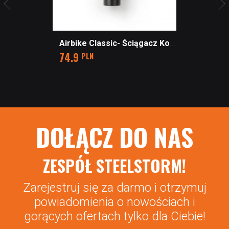
Airbike Classic- Ściągacz Korby
Cena
74.9
PLN
DOŁĄCZ DO NAS
ZESPÓŁ STEELSTORM!
Zarejestruj się za darmo i otrzymuj
powiadomienia o nowościach i
gorących ofertach tylko dla Ciebie!