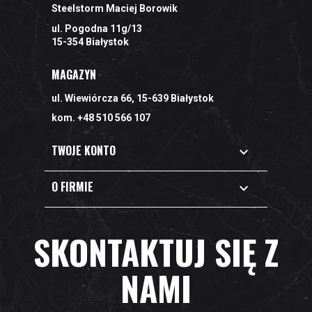
Steelstorm Maciej Borowik
ul. Pogodna 11g/13
15-354 Białystok
MAGAZYN
ul. Wiewiórcza 66, 15-639 Białystok
kom. +48 510 566 107
TWOJE KONTO

O FIRMIE

SKONTAKTUJ SIĘ Z
NAMI